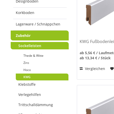
Designboden
Korkboden
Lagerware / Schnäppchen
Zubehör
KWG Fußbodenlei
Sockelleisten
ab 5,56 € / Laufmet
Thede & Witte
ab 13,34 € / Stück
Ziro
Vergleichen
Hoco
KWG
Klebstoffe
Verlegehilfen
Trittschalldämmung