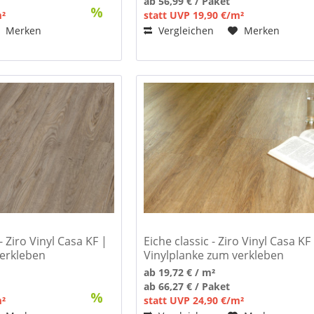
ab 56,99 € / Paket
m²
statt UVP 19,90 €/m²
Merken
Vergleichen
Merken
 Ziro Vinyl Casa KF |
Eiche classic - Ziro Vinyl Casa KF
verkleben
Vinylplanke zum verkleben
ab 19,72 € / m²
ab 66,27 € / Paket
m²
statt UVP 24,90 €/m²