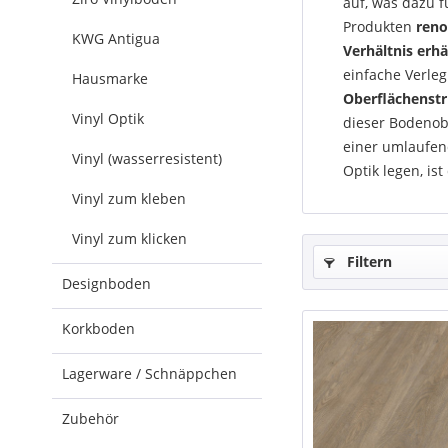
auf, was dazu 
Produkten
reno
KWG Antigua
Verhältnis erhä
einfache Verle
Hausmarke
Oberflächenst
Vinyl Optik
dieser Bodenob
einer umlaufend
Vinyl (wasserresistent)
Optik legen, is
Vinyl zum kleben
Vinyl zum klicken
Filtern
Designboden
Korkboden
Lagerware / Schnäppchen
Zubehör