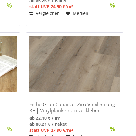
ab 66,26 € / Paket
statt UVP 24,90 €/m²
Vergleichen
Merken
 |
Eiche Gran Canaria - Ziro Vinyl Strong
KF | Vinylplanke zum verkleben
ab 22,10 € / m²
ab 80,21 € / Paket
statt UVP 27,90 €/m²