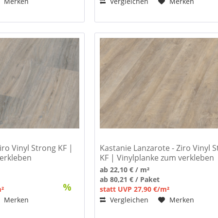
Merken
Vergleichen
Merken
Ziro Vinyl Strong KF |
Kastanie Lanzarote - Ziro Vinyl 
verkleben
KF | Vinylplanke zum verkleben
ab 22,10 € / m²
ab 80,21 € / Paket
m²
statt UVP 27,90 €/m²
Merken
Vergleichen
Merken