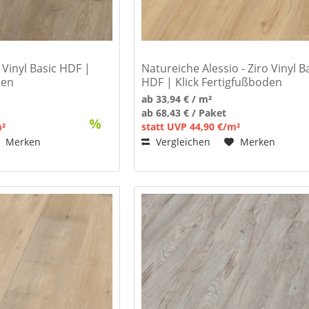
o Vinyl Basic HDF |
Natureiche Alessio - Ziro Vinyl B
den
HDF | Klick Fertigfußboden
ab 33,94 € / m²
ab 68,43 € / Paket
m²
statt UVP 44,90 €/m²
Merken
Vergleichen
Merken