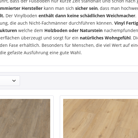
führt, dass der Fußboden nur kurze Zeit standhält und schon nach
mmierter Hersteller
kann man sich
sicher sein
, dass man hochwe
lt.
Der Vinylboden
enthält dann keine schädlichen Weichmacher
.
gung, die auch Nicht-Fachmänner durchführen können.
Vinyl Fert
rukturen
welche dem
Holzboden oder Naturstein
nachempfunden
erflächen überzeugt und sorgt für ein
natürliches Wohngefühl
. D
en Fase erhältlich. Besonders für Menschen, die viel Wert auf ei
t die gefaste Ausführung eine gute Wahl.