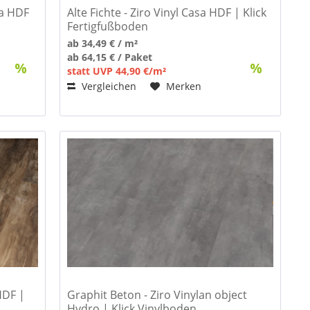
sa HDF
Alte Fichte - Ziro Vinyl Casa HDF | Klick
Fertigfußboden
ab 34,49 € / m²
ab 64,15 € / Paket
statt UVP 44,90 €/m²
Vergleichen
Merken
HDF |
Graphit Beton - Ziro Vinylan object
Hydro | Klick Vinylboden