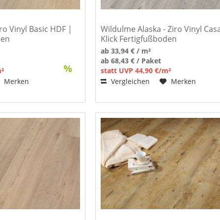
ro Vinyl Basic HDF |
Wildulme Alaska - Ziro Vinyl Cas
den
Klick Fertigfußboden
ab 33,94 € / m²
ab 68,43 € / Paket
m²
statt UVP 44,90 €/m²
Merken
Vergleichen
Merken