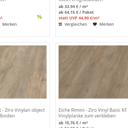
ab 33,94 € / m²
ab 64,15 € / Paket
m²
statt UVP 44,90 €/m²
Merken
Vergleichen
Merken
- Ziro Vinylan object
Eiche Rimini - Ziro Vinyl Basic KF
ylboden
Vinylplanke zum verkleben
ab 15,76 € / m²