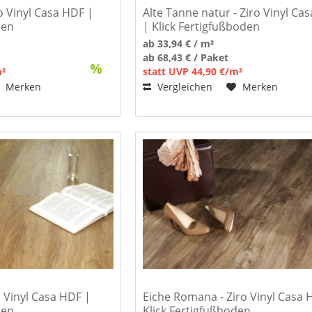
o Vinyl Casa HDF |
Alte Tanne natur - Ziro Vinyl Ca
den
| Klick Fertigfußboden
ab 33,94 € / m²
ab 68,43 € / Paket
m²
statt UVP 44,90 €/m²
Merken
Vergleichen
Merken
ro Vinyl Casa HDF |
Eiche Romana - Ziro Vinyl Casa 
den
Klick Fertigfußboden