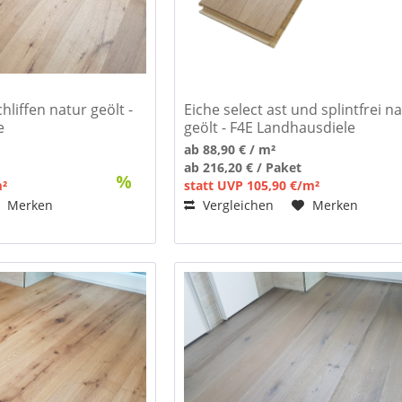
hliffen natur geölt -
Eiche select ast und splintfrei n
e
geölt - F4E Landhausdiele
ab 88,90 € / m²
ab 216,20 € / Paket
m²
statt UVP 105,90 €/m²
Merken
Vergleichen
Merken