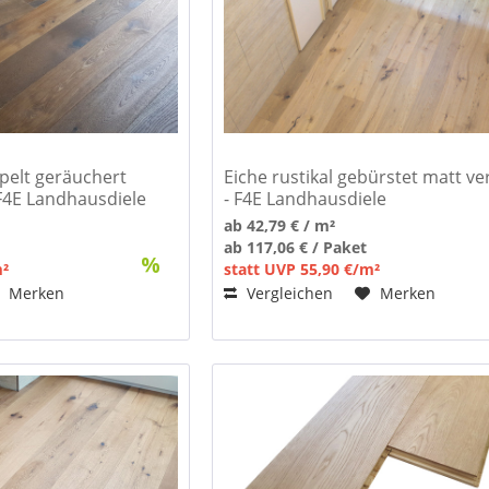
ppelt geräuchert
Eiche rustikal gebürstet matt ve
 F4E Landhausdiele
- F4E Landhausdiele
ab 42,79 € / m²
ab 117,06 € / Paket
m²
statt UVP 55,90 €/m²
Merken
Vergleichen
Merken