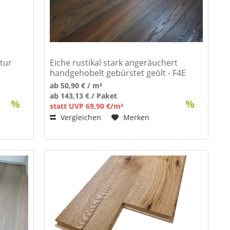
atur
Eiche rustikal stark angeräuchert
handgehobelt gebürstet geölt - F4E
Landhausdiele
ab 50,90 € / m²
ab 143,13 € / Paket
statt UVP 69,90 €/m²
Vergleichen
Merken