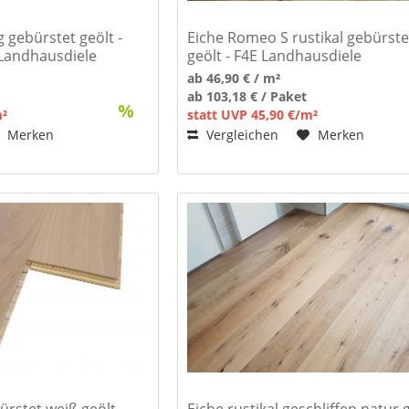
g gebürstet geölt -
Eiche Romeo S rustikal gebürste
andhausdiele
geölt - F4E Landhausdiele
ab 46,90 € / m²
ab 103,18 € / Paket
m²
statt UVP 45,90 €/m²
Merken
Vergleichen
Merken
ürstet weiß geölt -
Eiche rustikal geschliffen natur g