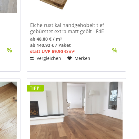
t
Eiche rustikal handgehobelt tief
gebürstet extra matt geölt - F4E
Landhausdiele
ab 48,80 € / m²
ab 140,92 € / Paket
statt UVP 69,90 €/m²
Vergleichen
Merken
TIPP!