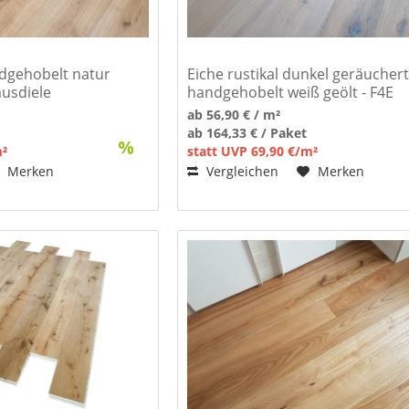
ndgehobelt natur
Eiche rustikal dunkel geräucher
ausdiele
handgehobelt weiß geölt - F4E
Landhausdiele
ab 56,90 € / m²
ab 164,33 € / Paket
m²
statt UVP 69,90 €/m²
Merken
Vergleichen
Merken