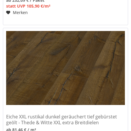
ab 232,09 € / Paket
statt UVP 105,90 €/m²
Merken
Eiche XXL rustikal dunkel geräuchert tief gebürstet
geölt - Thede & Witte XXL extra Breitdielen
ab 81,46 € / m²