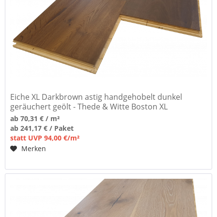
Eiche XL Darkbrown astig handgehobelt dunkel
geräuchert geölt - Thede & Witte Boston XL
Breitdielen
ab 70,31 € / m²
ab 241,17 € / Paket
statt UVP 94,00 €/m²
Merken