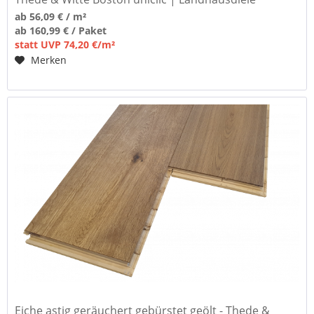
ab 56,09 € / m²
ab 160,99 € / Paket
statt UVP 74,20 €/m²
Merken
Eiche astig geräuchert gebürstet geölt - Thede &