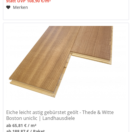
statt UVP 108,90 €/m²
Merken
Eiche leicht astig gebürstet geölt - Thede & Witte
Boston uniclic | Landhausdiele
ab 65,81 € / m²
ab 188,87 € / Paket